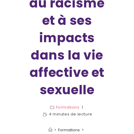
au racisme
et à ses
impacts
dans la vie
affective et
sexuelle
Formations
4 minutes de lecture
>
Formations
>