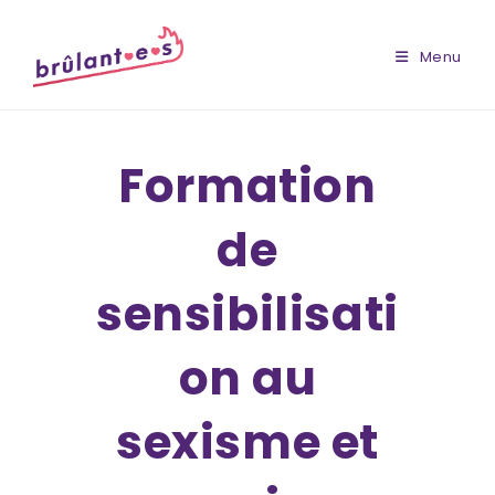
Skip
to
Menu
content
Formation
de
sensibilisati
on au
sexisme et