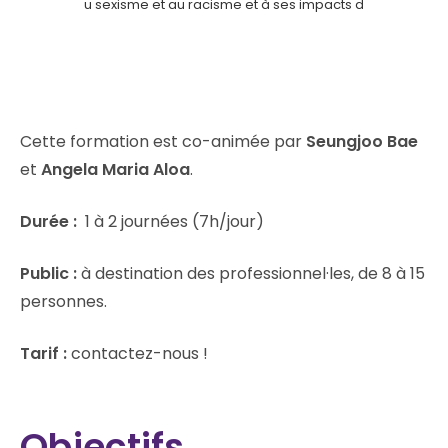
ibilisation au sexisme et au racisme et à ses impacts dans la vie aff
Cette formation est co-animée par
Seungjoo Bae
et
Angela Maria Aloa
.
Durée :
1 à 2 journées (7h/jour)
Public :
à destination des professionnel·les, de 8 à 15
personnes.
Tarif :
contactez-nous !
Objectifs