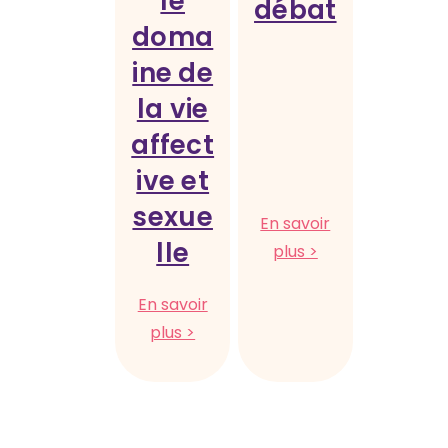
le
débat
doma
ine de
la vie
affect
ive et
sexue
En savoir
lle
:
plus >
Ateliers
de
En savoir
sensibilisation
:
plus >
par
Ateliers
le
radio
débat
sur
l’égalité