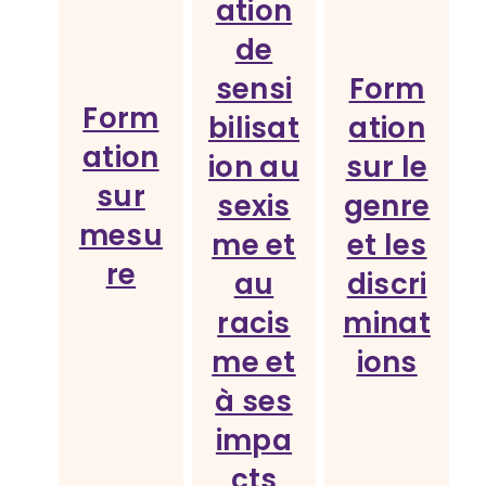
ation
de
sensi
Form
Form
bilisat
ation
ation
ion au
sur le
sur
sexis
genre
mesu
me et
et les
re
au
discri
racis
minat
me et
ions
à ses
impa
cts