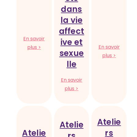
dans
la vie
affect
En savoir
ive et
:
En savoir
plus >
sexue
Formation
:
plus >
sur
lle
Formatio
mesure
sur
le
En savoir
genre
:
plus >
et
Formation
les
de
discrimin
sensibilisation
au
Atelie
Atelie
sexisme
Atelie
rs
rs
et