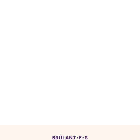
BRÛLANT•E•S