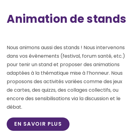
des
genre/dans
Animation de stands
le
domaine
de
la
Nous animons aussi des stands ! Nous intervenons
vie
affective
dans vos évènements (festival, forum santé, etc.)
et
pour tenir un stand et proposer des animations
sexuelle
adaptées à la thématique mise à l’honneur. Nous
proposons des activités variées comme des jeux
de cartes, des quizzs, des collages collectifs, ou
encore des sensibilisations via la discussion et le
débat.
EN SAVOIR PLUS