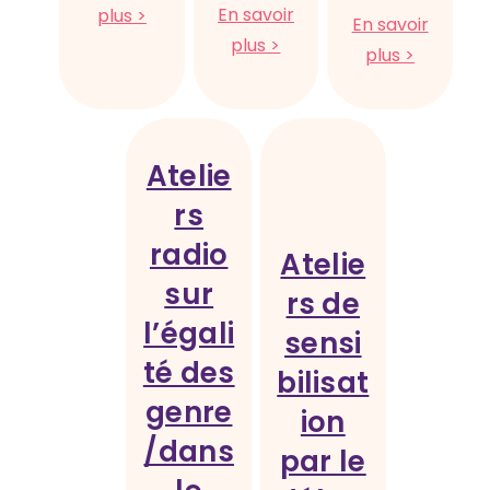
:
En savoir
plus >
En savoir
Atelier
:
plus >
:
plus >
de
Ateliers
Ateliers
sensibilisation
création
Théâtre
au
de
forum
sexisme
fanzines
et
Atelie
et
sur
égalité
au
rs
l’égalité
des
racisme
des
genres
radio
Atelie
genre
et
sur
et
rs de
les
les
l’égali
discrimin
sensi
discriminations
té des
bilisat
genre
ion
/dans
par le