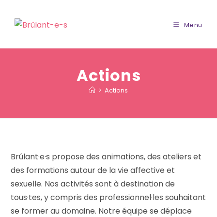
Skip
to
Menu
content
Actions
>
Actions
Brûlant·e·s propose des animations, des ateliers et
des formations autour de la vie affective et
sexuelle. Nos activités sont à destination de
tous·tes, y compris des professionnel·les souhaitant
se former au domaine. Notre équipe se déplace